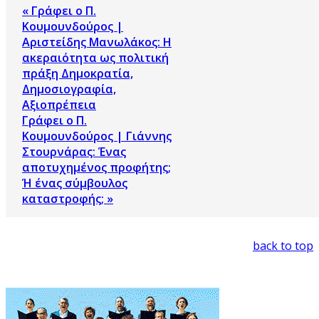
« Γράφει ο Π.
Κουμουνδούρος |
Αριστείδης Μανωλάκος: Η
ακεραιότητα ως πολιτική
πράξη Δημοκρατία,
Δημοσιογραφία,
Αξιοπρέπεια
Γράφει ο Π.
Κουμουνδούρος | Γιάννης
Στουρνάρας: Ένας
αποτυχημένος προφήτης;
Ή ένας σύμβουλος
καταστροφής; »
back to top