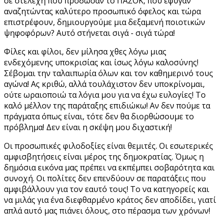
σε στελέχη που πρόδωσαν το ΠΑΣΟΚ, που έφυγαν
αναζητώντας καλύτερο προσωπικό όφελος και τώρα
επιστρέφουν, δημιουργούμε μια δεξαμενή ποιοτικών
ψηφοφόρων? Αυτό στήνεται σιγά - σιγά τώρα!
Φίλες και φίλοι, δεν μίλησα χθες λόγω μιας
ενδεχόμενης υποκρισίας και ίσως λόγω καλοσύνης!
Σέβομαι την ταλαιπωρία όλων και τον καθημερινό τους
αγώνα! Ας κριθώ, αλλά τουλάχιστον δεν υποκρίνομαι,
ούτε ωραιοποιώ τα λόγια μου για να έχω ευλογίες! Το
καλό μέλλον της παράταξης επιδιώκω! Αν δεν πούμε τα
πράγματα όπως είναι, τότε δεν θα διορθώσουμε το
πρόβλημα! Δεν είναι η σκέψη μου διχαστική!
Οι προσωπικές φιλοδοξίες είναι θεμιτές. Οι εσωτερικές
αμφισβητήσεις είναι μέρος της δημοκρατίας. Όμως η
δημόσια εικόνα μας πρέπει να εκπέμπει σοβαρότητα και
συνοχή. Οι πολίτες δεν επενδύουν σε παρατάξεις που
αμφιβάλλουν για τον εαυτό τους! Το να κατηγορείς και
να μιλάς για ένα διεφθαρμένο κράτος δεν αποδίδει, γιατί
απλά αυτό μας πιάνει όλους, στο πέρασμα των χρόνων!