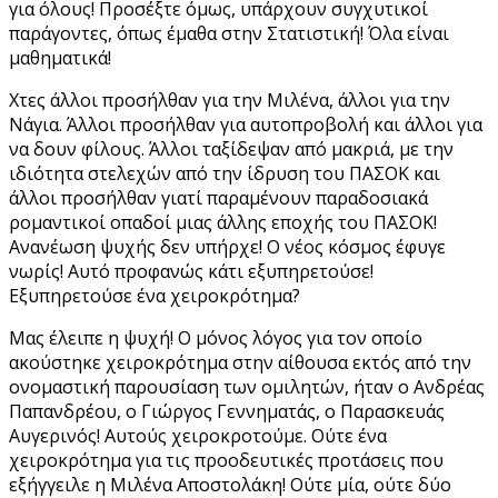
για όλους! Προσέξτε όμως, υπάρχουν συγχυτικοί
παράγοντες, όπως έμαθα στην Στατιστική! Όλα είναι
μαθηματικά!
Χτες άλλοι προσήλθαν για την Μιλένα, άλλοι για την
Νάγια. Άλλοι προσήλθαν για αυτοπροβολή και άλλοι για
να δουν φίλους. Άλλοι ταξίδεψαν από μακριά, με την
ιδιότητα στελεχών από την ίδρυση του ΠΑΣΟΚ και
άλλοι προσήλθαν γιατί παραμένουν παραδοσιακά
ρομαντικοί οπαδοί μιας άλλης εποχής του ΠΑΣΟΚ!
Ανανέωση ψυχής δεν υπήρχε! Ο νέος κόσμος έφυγε
νωρίς! Αυτό προφανώς κάτι εξυπηρετούσε!
Εξυπηρετούσε ένα χειροκρότημα?
Μας έλειπε η ψυχή! Ο μόνος λόγος για τον οποίο
ακούστηκε χειροκρότημα στην αίθουσα εκτός από την
ονομαστική παρουσίαση των ομιλητών, ήταν ο Ανδρέας
Παπανδρέου, ο Γιώργος Γεννηματάς, ο Παρασκευάς
Αυγερινός! Αυτούς χειροκροτούμε. Ούτε ένα
χειροκρότημα για τις προοδευτικές προτάσεις που
εξήγγειλε η Μιλένα Αποστολάκη! Ούτε μία, ούτε δύο