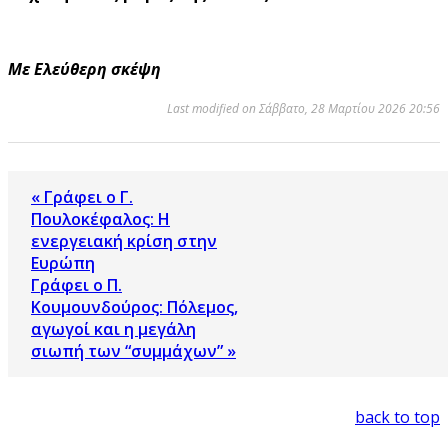
Με Ελεύθερη σκέψη
Last modified on Σάββατο, 28 Μαρτίου 2026 20:56
« Γράφει ο Γ.
Πουλοκέφαλος: Η
ενεργειακή κρίση στην
Ευρώπη
Γράφει ο Π.
Κουμουνδούρος: Πόλεμος,
αγωγοί και η μεγάλη
σιωπή των “συμμάχων” »
back to top