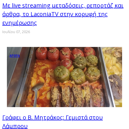
Με live streaming μεταδόσεις, ρεπορτάζ και
άρθρα, το LaconiaTV στην κορυφή της
ενημέρωσης
Ιουλίου 07, 2026
ΑΡΘΡΑ
Γράφει ο Β. Μητράκος: Γεμιστά στου
Λάμπρου