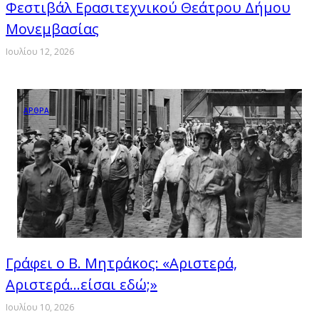
Φεστιβάλ Ερασιτεχνικού Θεάτρου Δήμου
Μονεμβασίας
Ιουλίου 12, 2026
ΑΡΘΡΑ
Γράφει ο Β. Μητράκος: «Αριστερά,
Αριστερά…είσαι εδώ;»
Ιουλίου 10, 2026