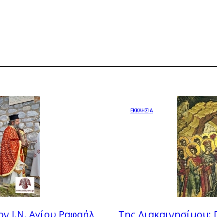
ΕΚΚΛΗΣΙΑ
ν Ι.Ν. Αγίου Ραφαήλ
Της Διακαινησίμου: 