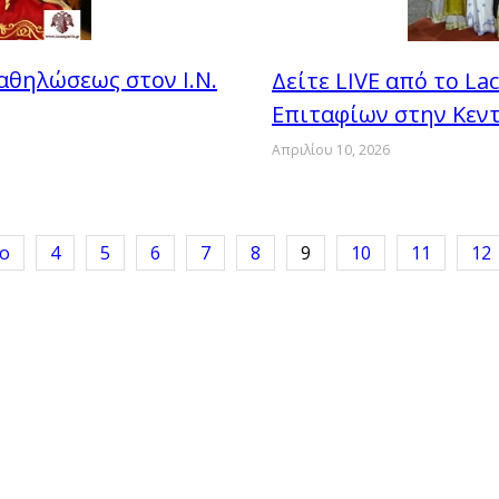
αθηλώσεως στον Ι.Ν.
Δείτε LIVE από το L
Επιταφίων στην Κεν
Απριλίου 10, 2026
ο
4
5
6
7
8
9
10
11
12