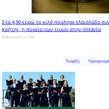
Στα 4,90 ευρώ το κιλό πούλησε ελαιόλαδο συ
Κρήτης, η πορεία των τιμών στην Ισπανία
Φεβρουαρίου 17, 2026
Έναρξη
Προηγούμ