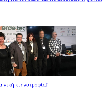
λληνική κτηνοτροφία?