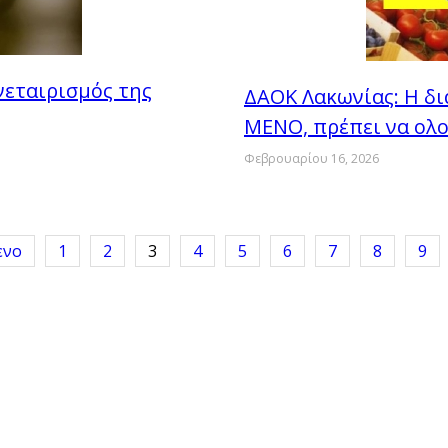
νεταιρισμός της
ΔΑΟΚ Λακωνίας: H δ
ΜΕΝΟ, πρέπει να ολ
Φεβρουαρίου 16, 2026
ενο
1
2
3
4
5
6
7
8
9