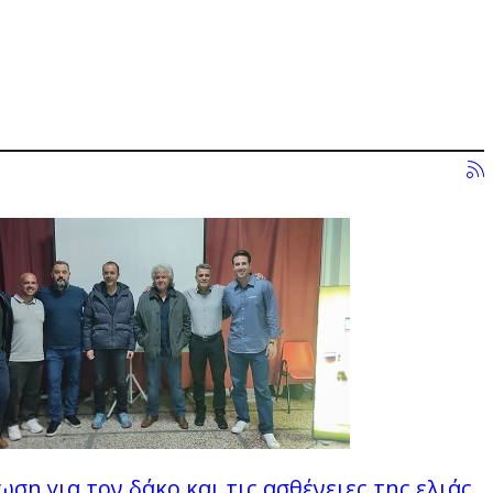
ση για τον δάκο και τις ασθένειες της ελιάς