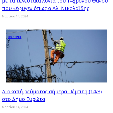
με τα τελευταία λόγια του 14χρονου Θάνου
που «έφυγε» όπως ο Αλ. Νικολαΐδης
Μαρτίου 14, 2024
ΚΟΙΝΩΝΙΑ
Διακοπή ρεύματος σήμερα Πέμπτη (14/3)
στο Δήμο Ευρώτα
Μαρτίου 14, 2024