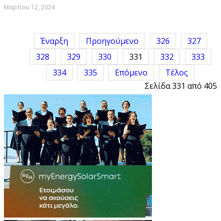
Μαρτίου 12, 2024
Έναρξη
Προηγούμενο
326
327
328
329
330
331
332
333
334
335
Επόμενο
Τέλος
Σελίδα 331 από 405