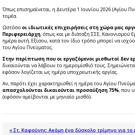
Όπως επισημαίνεται, η Δευτέρα 1 Ιουνίου 2026 (Αγίου Π
τομέα.
Ωστόσο
οι ιδιωτικές επιχειρήσεις στη χώρα μας αρ
Περιφερειάρχη
, όπως και με διάταξη ΣΣΕ, Κανονισμού Ε
ημέρα αυτή. Εξίσου, κατά τον ίδιο τρόπο μπορεί να ισχ
του Αγίου Πνεύματος.
Στην περίπτωση που οι εργαζόμενοι μισθωτοί δεν ε
δικαιούνται να λάβουν το ημερομίσθιό τους. Σημειώνετα
εφόσον λογίζεται ως ημέρα υποχρεωτικής αργίας.
Αν, παρότι έχει χαρακτηρισθεί η ημέρα του Αγίου Πνεύμα
απασχολούνται δικαιούνται προσαύξηση 75%
, που 
(εφόσον αμείβονται με μηνιαίο μισθό).
« Στ. Καφούνης: Ακόμη ένα δύσκολο τρίμηνο για το ε