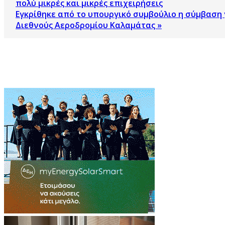
πολύ μικρές και μικρές επιχειρήσεις
Εγκρίθηκε από το υπουργικό συμβούλιο η σύμβαση γ
Διεθνούς Αεροδρομίου Καλαμάτας »