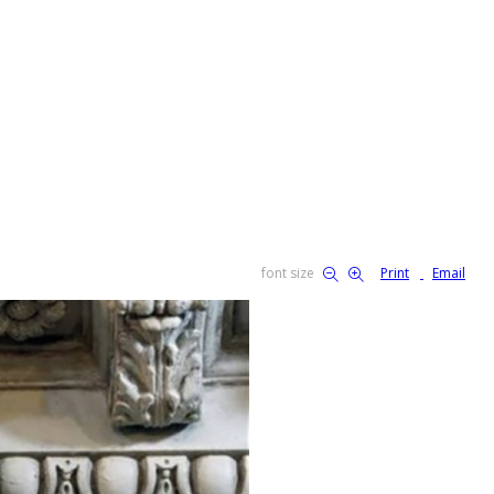
font size
Print
Email