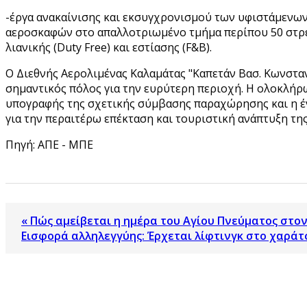
-έργα ανακαίνισης και εκσυγχρονισμού των υφιστάμενω
αεροσκαφών στο απαλλοτριωμένο τμήμα περίπου 50 στρε
λιανικής (Duty Free) και εστίασης (F&B).
Ο Διεθνής Αερολιμένας Καλαμάτας "Καπετάν Βασ. Κωνστα
σημαντικός πόλος για την ευρύτερη περιοχή. Η ολοκλήρ
υπογραφής της σχετικής σύμβασης παραχώρησης και η έν
για την περαιτέρω επέκταση και τουριστική ανάπτυξη τη
Πηγή: ΑΠΕ - ΜΠΕ
« Πώς αμείβεται η ημέρα του Αγίου Πνεύματος στον
Εισφορά αλληλεγγύης: Έρχεται λίφτινγκ στο χαράτσ