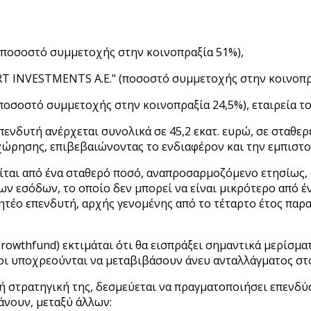
 (ποσοστό συμμετοχής στην κοινοπραξία 51%),
RT INVESTMENTS A.E." (ποσοστό συμμετοχής στην κοινοπρα
" (ποσοστό συμμετοχής στην κοινοπραξία 24,5%), εταιρεία
νδυτή ανέρχεται συνολικά σε 45,2 εκατ. ευρώ, σε σταθερέ
χώρησης, επιβεβαιώνοντας το ενδιαφέρον και την εμπιστο
ται από ένα σταθερό ποσό, αναπροσαρμοζόμενο ετησίως, α
ν εσόδων, το οποίο δεν μπορεί να είναι μικρότερο από έ
τέο επενδυτή, αρχής γενομένης από το τέταρτο έτος παρα
rowthfund) εκτιμάται ότι θα εισπράξει σημαντικά μερίσμ
οι υποχρεούνται να μεταβιβάσουν άνευ ανταλλάγματος στ
 στρατηγική της, δεσμεύεται να πραγματοποιήσει επενδύσ
άνουν, μεταξύ άλλων: