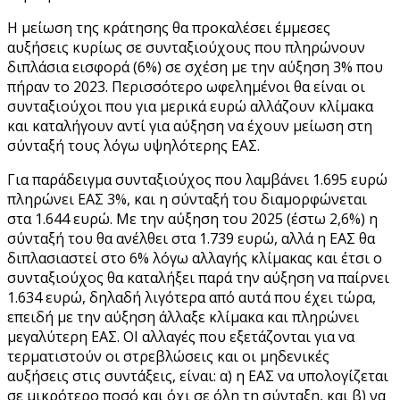
Η μείωση της κράτησης θα προκαλέσει έμμεσες
αυξήσεις κυρίως σε συνταξιούχους που πληρώνουν
διπλάσια εισφορά (6%) σε σχέση με την αύξηση 3% που
πήραν το 2023. Περισσότερο ωφελημένοι θα είναι οι
συνταξιούχοι που για μερικά ευρώ αλλάζουν κλίμακα
και καταλήγουν αντί για αύξηση να έχουν μείωση στη
σύνταξή τους λόγω υψηλότερης ΕΑΣ.
Για παράδειγμα συνταξιούχος που λαμβάνει 1.695 ευρώ
πληρώνει ΕΑΣ 3%, και η σύνταξή του διαμορφώνεται
στα 1.644 ευρώ. Με την αύξηση του 2025 (έστω 2,6%) η
σύνταξή του θα ανέλθει στα 1.739 ευρώ, αλλά η ΕΑΣ θα
διπλασιαστεί στο 6% λόγω αλλαγής κλίμακας και έτσι ο
συνταξιούχος θα καταλήξει παρά την αύξηση να παίρνει
1.634 ευρώ, δηλαδή λιγότερα από αυτά που έχει τώρα,
επειδή με την αύξηση άλλαξε κλίμακα και πληρώνει
μεγαλύτερη ΕΑΣ. ΟΙ αλλαγές που εξετάζονται για να
τερματιστούν οι στρεβλώσεις και οι μηδενικές
αυξήσεις στις συντάξεις, είναι: α) η ΕΑΣ να υπολογίζεται
σε μικρότερο ποσό και όχι σε όλη τη σύνταξη, και β) να