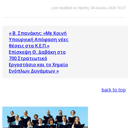
Last modified on Πέμπτη, 04 Ιουνίου 2026 16:37
« Β. Σπανάκης: «Με Κοινή
Υπουργική Απόφαση νέες
θέσεις στα Κ.Ε.Π.»
Επίσκεψη Θ. Δαβάκη στο
700 Στρατιωτικό
Εργοστάσιο και το Χημείο
Ενόπλων Δυνάμεων »
back to top