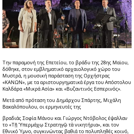
Την παραμονή της Επετείου, το βράδυ της 28ης Μαϊου,
δόθηκε, στον εμβληματικό αρχαιολογικό χώρο του
Μυστρά, η μουσική παράσταση της Ορχήστρας
«ΚΑΝΩΝ», με τα αριστουργηματικά έργα του Απόστολου
Καλδάρα «Μικρά Ασία» και «Βυζαντινός Εσπερινός».
Μετά από πρόταση του Δημάρχου Σπάρτης, Μιχάλη
Βακαλόπουλου, οι ερμηνευτές της
βραδιάς Σοφία Μάνου και Γιώργος Ντόβολος έψαλλαν
το «Τῇ Ὑπερμάχῳ Στρατηγῷ τὰ νικητήρια», και τον
Εθνικό Ύμνο, συγκινώντας βαθιά το πολυπληθές κοινό,