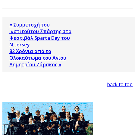
« Συμμετοχή του
Ινστιτούτου Σπάρτης στο
Φεστιβάλ Sparta Day του
N. Jersey
82 Χρόνια από το
Ολοκαύτωμα του Αγίου
Δημητρίου Ζάρακος »
back to top