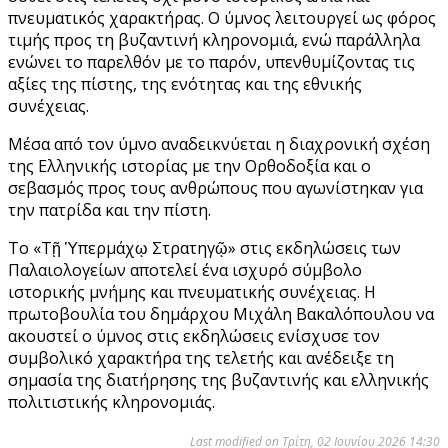
πνευματικός χαρακτήρας. Ο ύμνος λειτουργεί ως φόρος
τιμής προς τη βυζαντινή κληρονομιά, ενώ παράλληλα
ενώνει το παρελθόν με το παρόν, υπενθυμίζοντας τις
αξίες της πίστης, της ενότητας και της εθνικής
συνέχειας.
Μέσα από τον ύμνο αναδεικνύεται η διαχρονική σχέση
της Ελληνικής ιστορίας με την Ορθοδοξία και ο
σεβασμός προς τους ανθρώπους που αγωνίστηκαν για
την πατρίδα και την πίστη.
Το «Τῇ Ὑπερμάχῳ Στρατηγῷ» στις εκδηλώσεις των
Παλαιολογείων αποτελεί ένα ισχυρό σύμβολο
ιστορικής μνήμης και πνευματικής συνέχειας. Η
πρωτοβουλία του δημάρχου Μιχάλη Βακαλόπουλου να
ακουστεί ο ύμνος στις εκδηλώσεις ενίσχυσε τον
συμβολικό χαρακτήρα της τελετής και ανέδειξε τη
σημασία της διατήρησης της βυζαντινής και ελληνικής
πολιτιστικής κληρονομιάς.
Last modified on Τρίτη, 02 Ιουνίου 2026 14:30