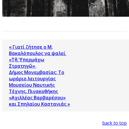
« Γιατί ζήτησε ο Μ.
Βακαλόπουλος να ψαλεί
«Τῇ Ὑπερμάχῳ
Στρατηγῷ»
Δήμος Μονεμβασίας: Το
ωράριο λειτουργίας
Μουσείου Ναυτικής
Τέχνης, Πινακοθήκης
«Αχιλλέας Βαρβαρέσου»
και Σπηλαίου Καστανιάς »
back to top