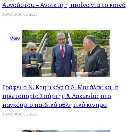
Αυγούστου – Ανοικτή η πισίνα για το κοινό
Αυγούστου 06, 2026
ΑΡΘΡΑ
Γράφει ο Ν. Κρητικός: Ο Δ. Ματάλας και η
πρωτοπορία Σπάρτης & Λακωνίας στο
παγκόσμιο παιδικό αθλητικό κίνημα
Αυγούστου 06, 2026